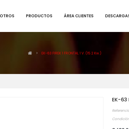
SOTROS
PRODUCTOS
ÁREA CLIENTES
DESCARGA
>
EK-63 FIREK 1 FRONTAL 1 V. (15.2 Kw.)
EK-63 
Referenci
Condición