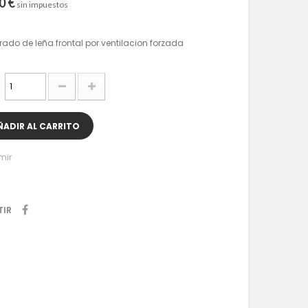
0 €
sin impuestos
rado de leña frontal por ventilacion forzada
ÑADIR AL CARRITO
mir
TIR