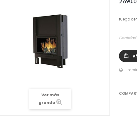
2 690,0
fuego cer
Cantidad
A
Impri
COMPAR
Ver más
grande