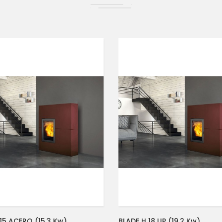
15 ACERO (15.3 Kw)
BLADE H 18 UP (19,2 Kw)