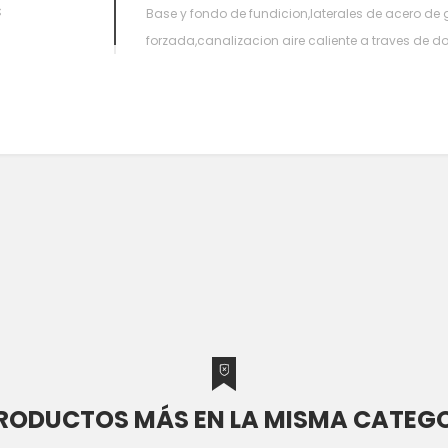
S
Base y fondo de fundicion,laterales de acero de
forzada,canalizacion aire caliente a traves de d
PRODUCTOS MÁS EN LA MISMA CATEGO