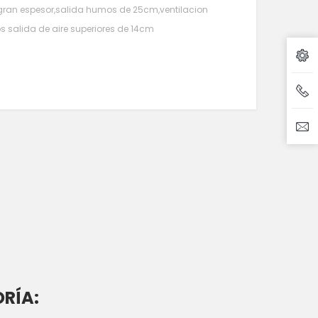
 gran espesor,salida humos de 25cm,ventilacion
os salida de aire superiores de 14cm
RÍA: