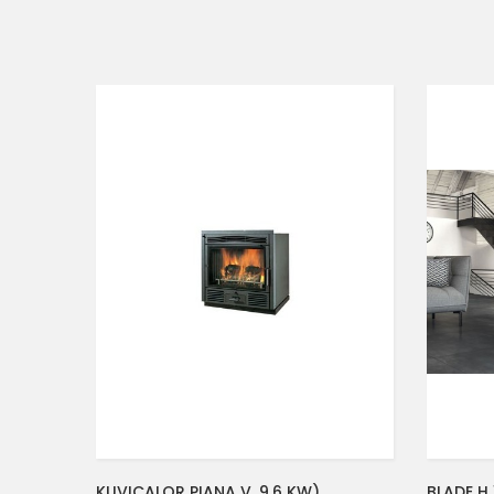
KUVICALOR PIANA V. 9.6 KW)
BLADE H 