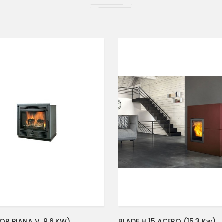
OR PIANA V. 9.6 KW)
BLADE H 15 ACERO (15.3 Kw)