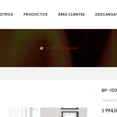
SOTROS
PRODUCTOS
ÁREA CLIENTES
DESCARGA
>
BP-102 K (9,8 KW
BP-102
Condición
1 994,0