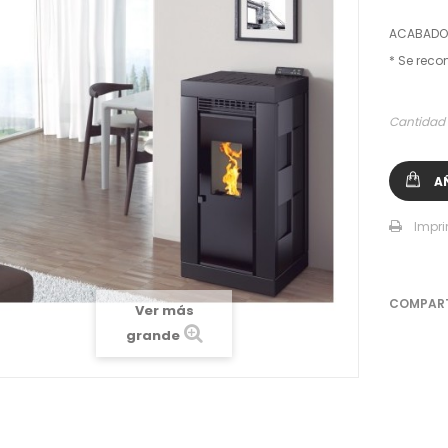
ACABADOS
* Se reco
Cantidad
A
Impri
COMPAR
Ver más
grande