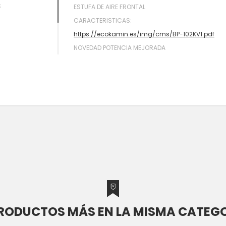
S
ESTUFA DE AIRE FRONTAL
CARACTERISTICAS:
https://ecokamin.es/img/cms/BP-102KV1.pdf
NOVEDAD POTENCIA MEJORADA
PRODUCTOS MÁS EN LA MISMA CATEGO