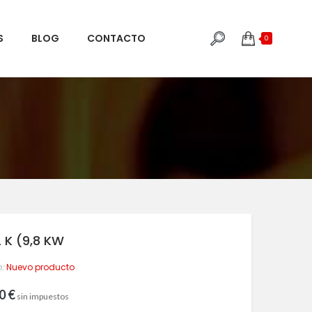
S
BLOG
CONTACTO
0
 K (9,8 KW
:
Nuevo producto
0 €
sin impuestos