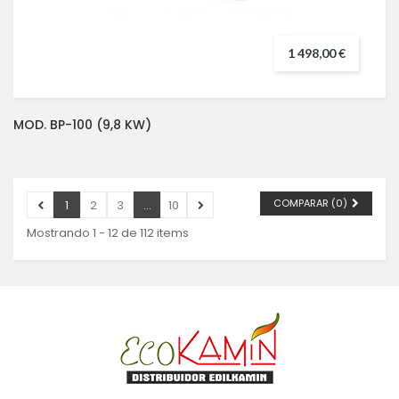
1 498,00 €
MOD. BP-100 (9,8 KW)
COMPARAR (
0
)
1
2
3
...
10
Mostrando 1 - 12 de 112 items