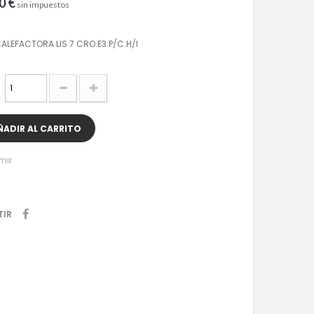
0 €
sin impuestos
ALEFACTORA LIS 7 CRO.E3.P/C.H/I
ÑADIR AL CARRITO
mir
TIR