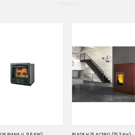
OR PIANA V. 9.6 KW)
BLADE H 15 ACERO (15.3 Kw)