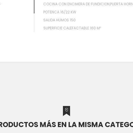
S
COCINA CON ENCIMERA DE FUNDICION,PUERTA HORN
POTENCA 16/22 KW
SALIDA HUMOS 150
SUPERFICIE CALEFACTABLE 160 M²
PRODUCTOS MÁS EN LA MISMA CATEGO