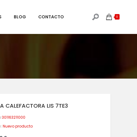
S
BLOG
CONTACTO
0
A CALEFACTORA LIS 7TE3
a
301163211000
:
Nuevo producto