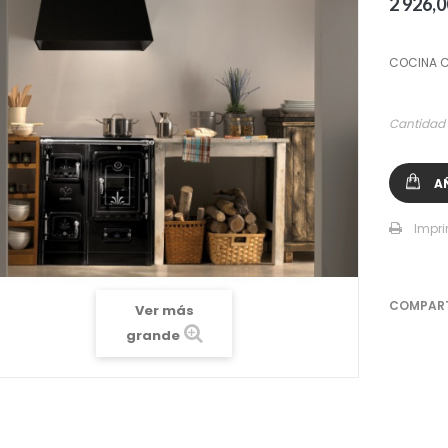
2 926,0
COCINA C
Cantidad
A
Impri
COMPAR
Ver más
grande